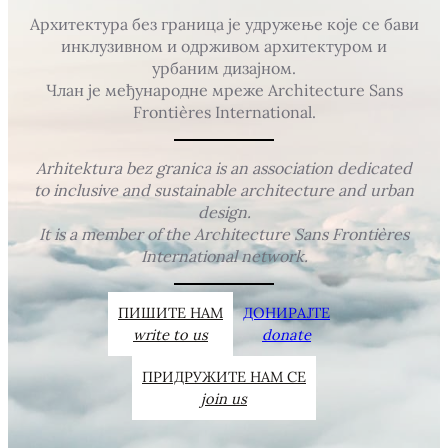
Архитектура без граница је удружење које се бави
инклузивном и одрживом архитектуром и
урбаним дизајном.
Члан је међународне мреже Architecture Sans
Frontières International.
Arhitektura bez granica is an association dedicated
to inclusive and sustainable architecture and urban
design.
It is a member of the Architecture Sans Frontières
International network.
ПИШИТЕ НАМ
ДОНИРАЈТЕ
write to us
donate
ПРИДРУЖИТЕ НАМ СЕ
join us